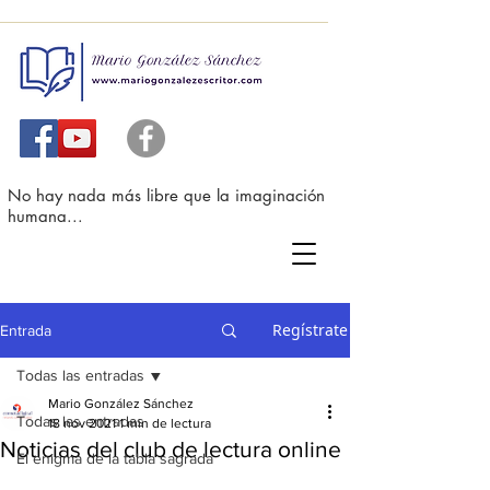
No hay nada más libre que la imaginación
humana...
Regístrate
Entrada
Todas las entradas
Mario González Sánchez
Todas las entradas
18 nov 2021
1 min de lectura
Noticias del club de lectura online
El enigma de la tabla sagrada