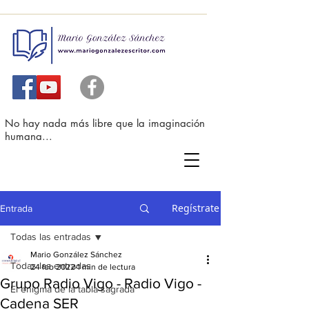
No hay nada más libre que la imaginación
humana...
Regístrate
Entrada
Todas las entradas
Mario González Sánchez
Todas las entradas
24 feb 2022
1 min de lectura
Grupo Radio Vigo - Radio Vigo -
El enigma de la tabla sagrada
Cadena SER