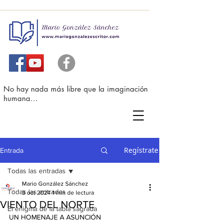
No hay nada más libre que la imaginación
humana...
Regístrate
Entrada
Todas las entradas
Mario González Sánchez
Todas las entradas
3 oct 2024
1 min de lectura
VIENTO DEL NORTE
El enigma de la tabla sagrada
UN HOMENAJE A ASUNCIÓN