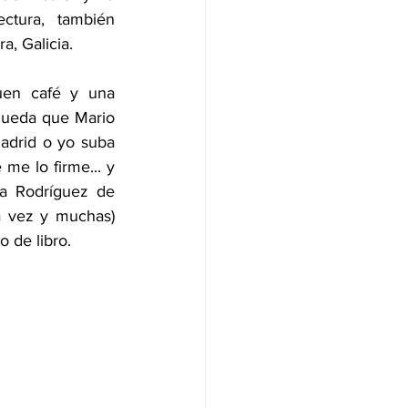
ctura, también 
a, Galicia.
n café y una 
queda que Mario 
drid o yo suba 
me lo firme... y 
a Rodríguez de 
a vez y muchas) 
 de libro.