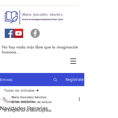
No hay nada más libre que la imaginación
humana...
Regístrate
Entrada
Todas las entradas
Mario González Sánchez
Todas las entradas
20 dic 2023
1 min de lectura
Navidades literarias
El enigma de la tabla sagrada