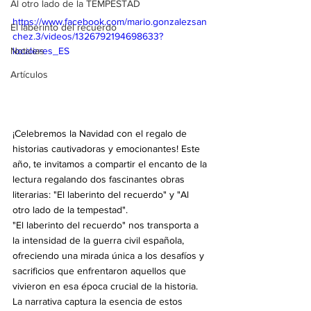
Al otro lado de la TEMPESTAD
https://www.facebook.com/mario.gonzalezsan
El laberinto del recuerdo
chez.3/videos/1326792194698633?
Noticias
locale=es_ES
Artículos
¡Celebremos la Navidad con el regalo de 
historias cautivadoras y emocionantes! Este 
año, te invitamos a compartir el encanto de la 
lectura regalando dos fascinantes obras 
literarias: "El laberinto del recuerdo" y "Al 
otro lado de la tempestad".
"El laberinto del recuerdo" nos transporta a 
la intensidad de la guerra civil española, 
ofreciendo una mirada única a los desafíos y 
sacrificios que enfrentaron aquellos que 
vivieron en esa época crucial de la historia. 
La narrativa captura la esencia de estos 