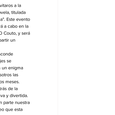
itaros a la 
ela, titulada 
a". Este evento 
rá a cabo en la 
O Couto, y será 
artir un 
esconde 
jes se 
n un enigma 
otros las 
mos meses.
rás de la 
a y divertida. 
 parte nuestra 
reo que esta 