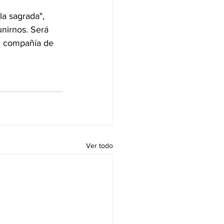
a sagrada", 
unirnos. Será 
en compañía de 
Ver todo