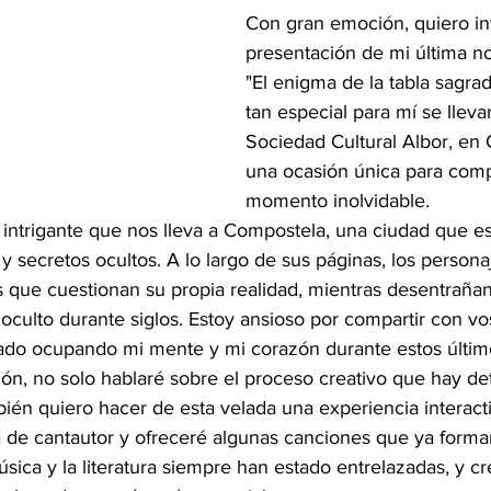
Con gran emoción, quiero inv
presentación de mi última nov
"El enigma de la tabla sagrad
tan especial para mí se lleva
Sociedad Cultural Albor, en 
una ocasión única para comp
momento inolvidable.
e intrigante que nos lleva a Compostela, una ciudad que 
 y secretos ocultos. A lo largo de sus páginas, los persona
s que cuestionan su propia realidad, mientras desentraña
culto durante siglos. Estoy ansioso por compartir con vos
tado ocupando mi mente y mi corazón durante estos últi
ón, no solo hablaré sobre el proceso creativo que hay det
ién quiero hacer de esta velada una experiencia interactiv
 de cantautor y ofreceré algunas canciones que ya forman
úsica y la literatura siempre han estado entrelazadas, y c