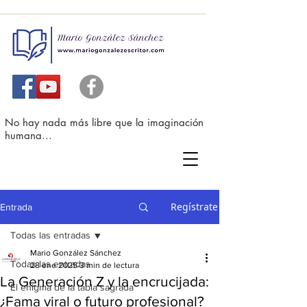
No hay nada más libre que la imaginación
humana...
Regístrate
Entrada
Todas las entradas
Mario González Sánchez
Todas las entradas
28 ene 2025
3 min de lectura
La Generación Z y la encrucijada:
El enigma de la tabla sagrada
¿Fama viral o futuro profesional?