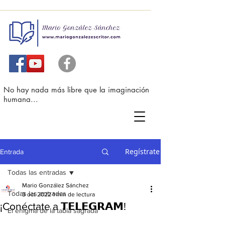
No hay nada más libre que la imaginación
humana...
Regístrate
Entrada
Todas las entradas
Mario González Sánchez
Todas las entradas
3 oct 2022
1 min de lectura
¡Conéctate a 𝗧𝗘𝗟𝗘𝗚𝗥𝗔𝗠!
El enigma de la tabla sagrada