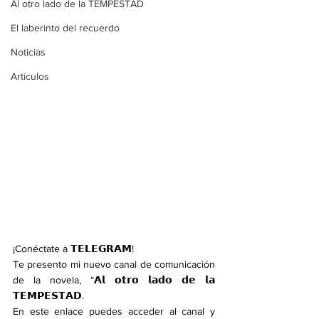
Al otro lado de la TEMPESTAD
El laberinto del recuerdo
Noticias
Artículos
¡Conéctate a 𝗧𝗘𝗟𝗘𝗚𝗥𝗔𝗠!
Te presento mi nuevo canal de comunicación 
de la novela, “𝗔𝗹 𝗼𝘁𝗿𝗼 𝗹𝗮𝗱𝗼 𝗱𝗲 𝗹𝗮 
𝗧𝗘𝗠𝗣𝗘𝗦𝗧𝗔𝗗.
En este enlace puedes acceder al canal y 